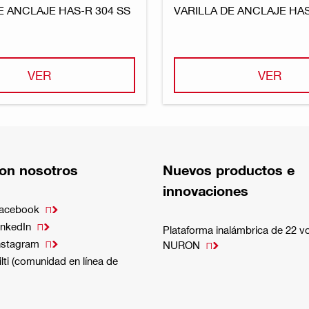
E ANCLAJE HAS-R 304 SS
VARILLA DE ANCLAJE HAS
VER
VER
on nosotros
Nuevos productos e
innovaciones
Facebook

inkedIn

Plataforma inalámbrica de 22 vo
nstagram

NURON

lti (comunidad en línea de