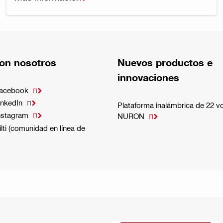
on nosotros
Nuevos productos e
innovaciones
Facebook

inkedIn

Plataforma inalámbrica de 22 vo
nstagram

NURON

lti (comunidad en línea de