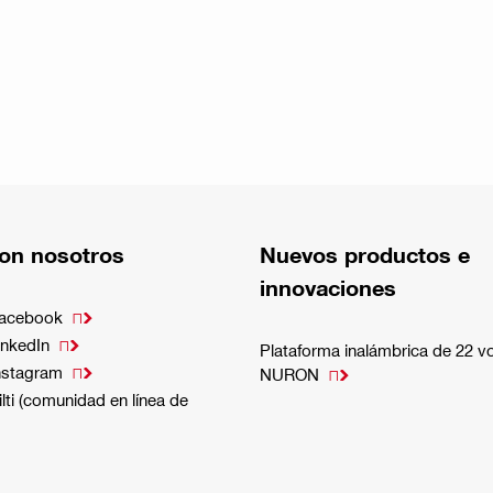
on nosotros
Nuevos productos e
innovaciones
Facebook

inkedIn

Plataforma inalámbrica de 22 vo
nstagram

NURON

lti (comunidad en línea de