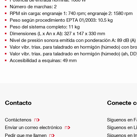
Número de marchas: 2
RPM sin carga: engranaje 1: 740 rpm; engranaje 2: 1580 rpm
Peso según procedimiento EPTA 01/2003: 10.5 kg
Peso del sistema completo: 11 kg
Dimensiones (L x An x Al): 327 x 147 x 330 mm
Nivel de presión sonora emitida con ponderación A: 89 dB (A)
Valor vibr. triax. para taladrado en hormigón (húmedo) con br
Valor vibr. triax. para taladrado en hormigón (húmedo) (ah, D
Accesibilidad a esquinas: 49 mm
Contacto
Conecte c
Contáctenos
Síguenos en 

Enviar un correo electrónico
Síguenos en L

Pedir que me llamen
Síguenos en I
