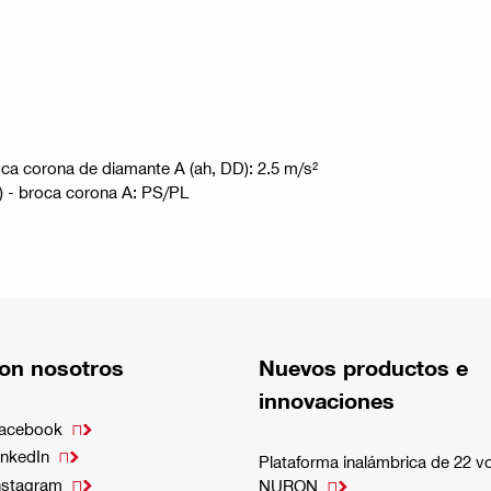
oca corona de diamante A (ah, DD): 2.5 m/s²
D) - broca corona A: PS/PL
on nosotros
Nuevos productos e
innovaciones
Facebook

inkedIn

Plataforma inalámbrica de 22 vo
nstagram

NURON
