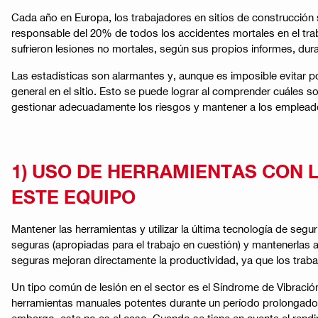
Cada año en Europa, los trabajadores en sitios de construcción 
responsable del 20% de todos los accidentes mortales en el tra
sufrieron lesiones no mortales, según sus propios informes, dur
Las estadísticas son alarmantes y, aunque es imposible evitar po
general en el sitio. Esto se puede lograr al comprender cuáles
gestionar adecuadamente los riesgos y mantener a los emplead
1) USO DE HERRAMIENTAS CON 
ESTE EQUIPO
Mantener las herramientas y utilizar la última tecnología de segu
seguras (apropiadas para el trabajo en cuestión) y mantenerlas 
seguras mejoran directamente la productividad, ya que los trab
Un tipo común de lesión en el sector es el Síndrome de Vibraci
herramientas manuales potentes durante un período prolongado de
embargo, este no es el caso. Cuando se tiene en cuenta el rend