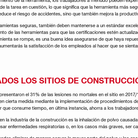
de la tarea en cuestión, lo que significa que la herramienta más se
duce el riesgo de accidentes, sino que también mejora la producti
amientas seguras, también deben mantenerse a un estándar excele
nto de las herramientas para que las certificaciones estén actuali
amienta se rompe, es una buena idea asegurarse de que haya repues
o aumentarás la satisfacción de los empleados al hacer que se sient
ADOS LOS SITIOS DE CONSTRUCCI
presentaron el 31% de las lesiones no mortales en el sitio en 2017/
se en cierta medida mediante la implementación de procedimientos d
 que consume tiempo, en última instancia, ahorra a los trabajadore
a industria de la construcción es la inhalación de polvo causada po
ausar enfermedades respiratorias o, en los casos más graves, ser c
puedes eliminar de manera segura la mayor parte del polvo y los es