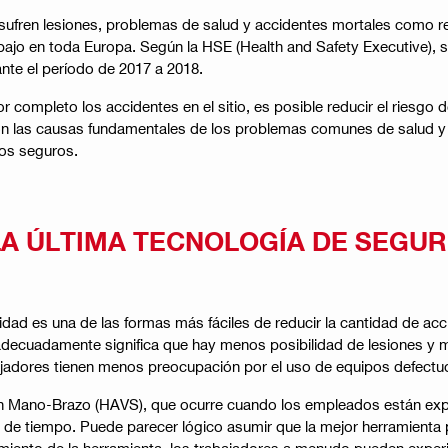
sufren lesiones, problemas de salud y accidentes mortales como resu
bajo en toda Europa. Según la HSE (Health and Safety Executive), s
ante el período de 2017 a 2018.
r completo los accidentes en el sitio, es posible reducir el riesgo 
 son las causas fundamentales de los problemas comunes de salud y 
os seguros.
LA ÚLTIMA TECNOLOGÍA DE SEGU
ridad es una de las formas más fáciles de reducir la cantidad de ac
adecuadamente significa que hay menos posibilidad de lesiones y me
ajadores tienen menos preocupación por el uso de equipos defectu
ón Mano-Brazo (HAVS), que ocurre cuando los empleados están expu
 tiempo. Puede parecer lógico asumir que la mejor herramienta par
imiento de la herramienta, los trabajadores a menudo pueden exper