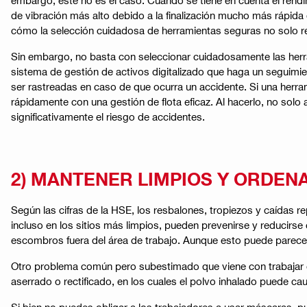
de vibración más alto debido a la finalización mucho más rápida 
cómo la selección cuidadosa de herramientas seguras no solo re
Sin embargo, no basta con seleccionar cuidadosamente las herr
sistema de gestión de activos digitalizado que haga un seguimie
ser rastreadas en caso de que ocurra un accidente. Si una herr
rápidamente con una gestión de flota eficaz. Al hacerlo, no sol
significativamente el riesgo de accidentes.
2) MANTENER LIMPIOS Y ORDEN
Según las cifras de la HSE, los resbalones, tropiezos y caídas re
incluso en los sitios más limpios, pueden prevenirse y reducir
escombros fuera del área de trabajo. Aunque esto puede parecer
Otro problema común pero subestimado que viene con trabajar en l
aserrado o rectificado, en los cuales el polvo inhalado puede c
Si bien no puedes obligar a los trabajadores a usar máscaras, 